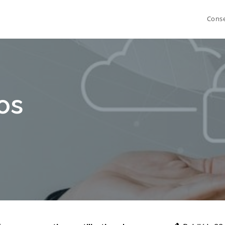
Conse
os