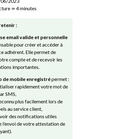
2/06/2023
cture ≃ 4 minutes
retenir :
e email valide et personnelle
nsable pour créer et accéder à
ce adhérent. Elle permet de
otre compte et de recevoir les
ions importantes.
 de mobile enregistré
permet :
itialiser rapidement votre mot de
par SMS,
reconnu plus facilement lors de
els au service client,
voir des notifications utiles
l’envoi de votre attestation de
yant).