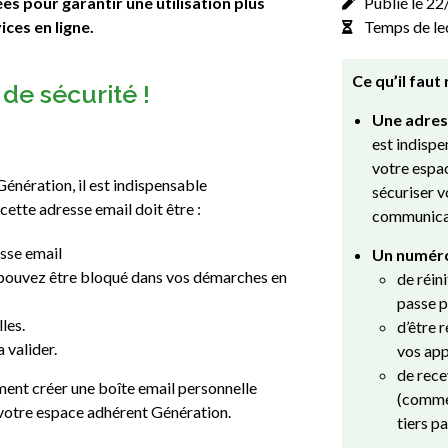
es pour garantir une utilisation plus
Publié le 2
ices en ligne.
Temps de le
Ce qu’il faut 
de sécurité !
Une adress
est indispe
votre espa
Génération, il est indispensable
sécuriser v
 cette adresse email doit être :
communicat
esse email
Un numéro
s pouvez être bloqué dans vos démarches en
de réin
passe 
les.
d’être 
 valider.
vos app
de rece
ent créer une boîte email personnelle
(comme 
r votre espace adhérent Génération.
tiers pa