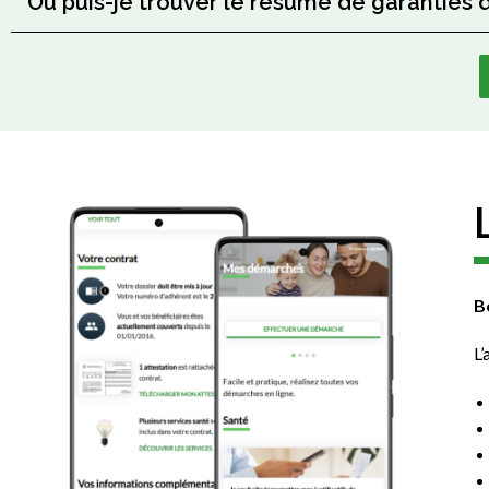
Où puis-je trouver le résumé de garanties 
B
L’