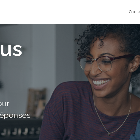
Conse
ous
our
 réponses