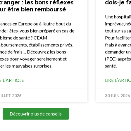
étranger : les bons réflexes
dois-je fa
ur être bien remboursé
Une hospitali
ances en Europe ou à l’autre bout du
imprévue, né
de : êtes-vous bien préparé en cas de
tout sur sa sa
blème de santé ? CEAM,
Pour facilite
boursements, établissements privés,
frais à avance
nce de frais… Découvrez les bons
demander une
lexes pour voyager sereinement et
(PEC) auprès
ter les mauvaises surprises.
santé.
E L'ARTICLE
LIRE L'ARTI
UILLET 2026
30 JUIN 2026
Découvrir plus de conseils