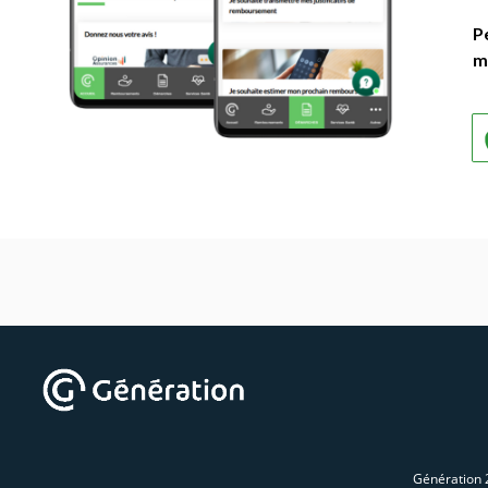
P
m
Génération 